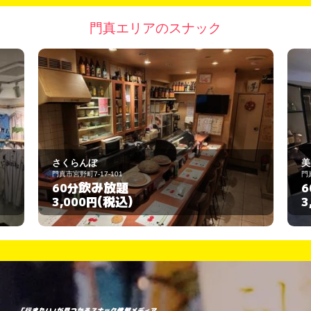
門真エリアのスナック
美麗
門真市宮野町3-22
飲み放題
60分
(税込)
3,000円