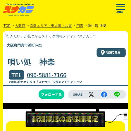
TOP
>
大阪府
>
京阪エリア・東大阪・八尾
>
門真
>
唄い処 神楽
「行きたい」が見つかるスナック情報メディア “スナカラ”
大阪府門真市浜町6-21
唄い処 神楽
TEL
090-5881-7166
お問い合わせの際は「スナカラ」を見たとお伝え下さい
フォローする
SHARE