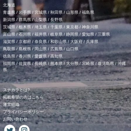
北海道
青森県
/
岩手県
/
宮城県
/
秋田県
/
山形県
/
福島県
新潟県
/
群馬県
/
山梨県
/
長野県
茨城県
/
栃木県
/
埼玉県
/
千葉県
/
東京都
/
神奈川県
富山県
/
石川県
/
福井県
/
岐阜県
/
静岡県
/
愛知県
/
三重県
滋賀県
/
京都府
/
奈良県
/
和歌山県
/
大阪府
/
兵庫県
鳥取県
/
島根県
/
岡山県
/
広島県
/
山口県
徳島県
/
香川県
/
愛媛県
/
高知県
福岡県
/
佐賀県
/
長崎県
/
熊本県
/
大分県
/
宮崎県
/
鹿児島県
/
沖縄
県
スナカラとは?
掲載希望の方はこちら
運営組織
プライバシーポリシー
お問い合わせ