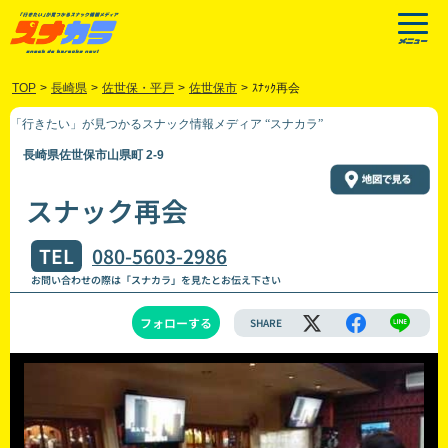
TOP
>
長崎県
>
佐世保・平戸
>
佐世保市
>
ｽﾅｯｸ再会
「行きたい」が見つかるスナック情報メディア “スナカラ”
長崎県佐世保市山県町 2-9
スナック再会
TEL
080-5603-2986
お問い合わせの際は「スナカラ」を見たとお伝え下さい
フォローする
SHARE