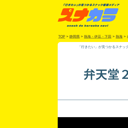
TOP
>
静岡県
>
熱海・伊豆・下田
>
熱海
>
「行きたい」が見つかるスナック
弁天堂