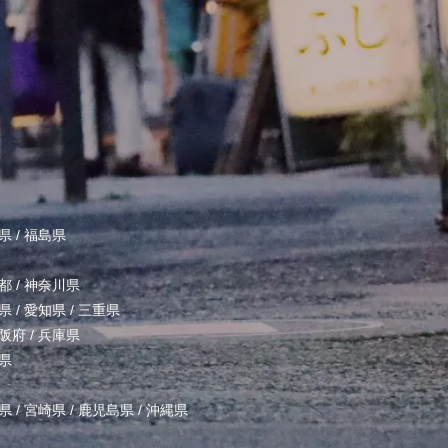
県
/
福島県
都
/
神奈川県
県
/
愛知県
/
三重県
阪府
/
兵庫県
県
県
/
宮崎県
/
鹿児島県
/
沖縄県