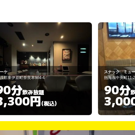
ーケ
スナック ミュ
茂郡東伊豆町奈良本984-4
熱海市中央町11-2
90分
90分
飲み放題
3,300円
3,00
(税込)