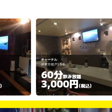
チャーチル
伊東市猪戸1-5-9
60分
飲み放題
3,000円
)
(税込)