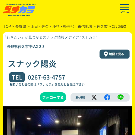
TOP
>
長野県
>
上田・佐久・小諸・軽井沢・東信地域
>
佐久市
>
ｽﾅｯｸ陽炎
「行きたい」が見つかるスナック情報メディア “スナカラ”
長野県佐久市中込2-2-3
スナック陽炎
TEL
0267-63-4757
お問い合わせの際は「スナカラ」を見たとお伝え下さい
フォローする
SHARE