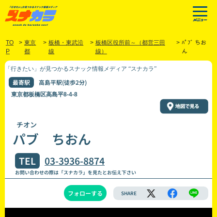
TO
>
東京
>
板橋・東武沿
>
板橋区役所前～（都営三田
>
ﾊﾟﾌﾞ ちお
P
都
線
線）
ん
「行きたい」が見つかるスナック情報メディア “スナカラ”
最寄駅
高島平駅(徒歩2分)
東京都板橋区高島平8-4-8
チオン
パブ ちおん
TEL
03-3936-8874
お問い合わせの際は「スナカラ」を見たとお伝え下さい
フォローする
SHARE