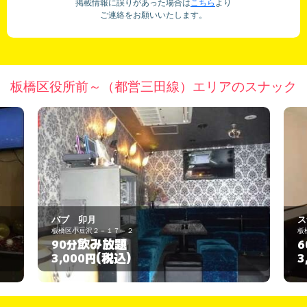
掲載情報に誤りがあった場合は
こちら
より
ご連絡をお願いいたします。
板橋区役所前～（都営三田線）エリアのスナック
スナック とも
板橋区高島平1-34-13
飲み放題
60分
(税込)
3,000円