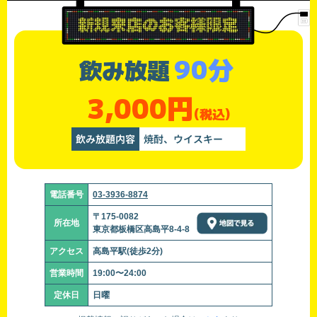
90分
飲み放題
3,000円
(税込)
飲み放題内容
焼酎、ウイスキー
電話番号
03-3936-8874
〒175-0082
所在地
東京都板橋区高島平8-4-8
アクセス
高島平駅(徒歩2分)
営業時間
19:00〜24:00
定休日
日曜