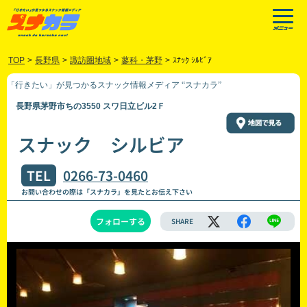
TOP
>
長野県
>
諏訪圏地域
>
蓼科・茅野
>
ｽﾅｯｸ ｼﾙﾋﾞｱ
「行きたい」が見つかるスナック情報メディア “スナカラ”
長野県茅野市ちの3550 スワ日立ビル2Ｆ
スナック シルビア
TEL
0266-73-0460
お問い合わせの際は「スナカラ」を見たとお伝え下さい
フォローする
SHARE