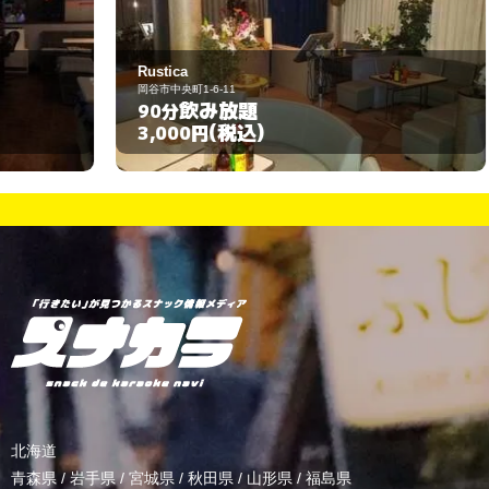
Rustica
ス
岡谷市中央町1-6-11
諏
飲み放題
90分
9
(税込)
3,000円
3
北海道
青森県
/
岩手県
/
宮城県
/
秋田県
/
山形県
/
福島県