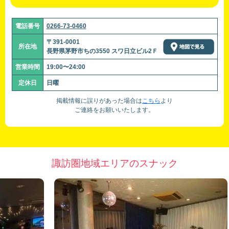
電話番号
0266-73-0460
〒391-0001
所在地
長野県茅野市ちの3550 スワ日立ビル2Ｆ
営業時間
19:00〜24:00
定休日
日曜
掲載情報に誤りがあった場合は
こちら
より
ご連絡をお願いいたします。
諏訪圏地域エリアのスナック