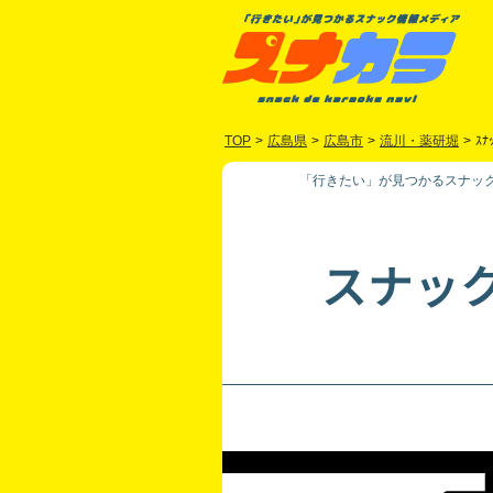
TOP
>
広島県
>
広島市
>
流川・薬研堀
>
ｽﾅ
「行きたい」が見つかるスナック
スナッ