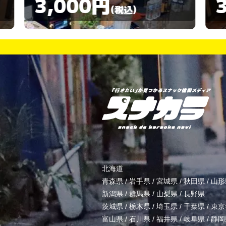
3,000円
)
(税込)
北海道
青森県
/
岩手県
/
宮城県
/
秋田県
/
山形
新潟県
/
群馬県
/
山梨県
/
長野県
茨城県
/
栃木県
/
埼玉県
/
千葉県
/
東京
富山県
/
石川県
/
福井県
/
岐阜県
/
静岡