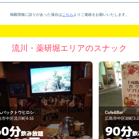
掲載情報に誤りがあった場合は
こちら
より
ご連絡をお願いいたします。
流川・薬研堀エリアのスナック
Cofe&Bar Secret Garden
Ｃ
広島市中区胡町3-24
広
90分
飲み放題