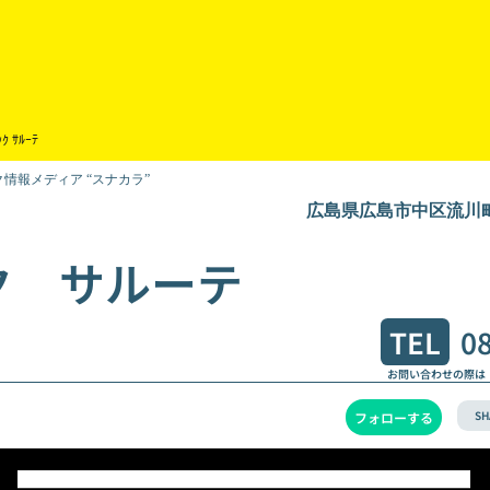
ｯｸ ｻﾙｰﾃ
情報メディア “スナカラ”
広島県広島市中区流川町7
ク サルーテ
TEL
0
お問い合わせの際は
SH
フォローする