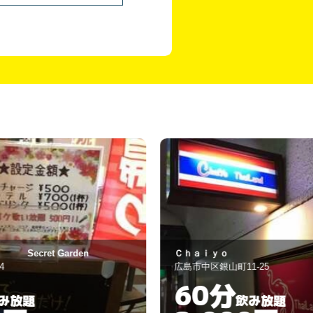
ｈａｉｙｏ
Anew
島市中区銀山町11-25
広島市中区薬研堀4
60分
60分
飲み放題