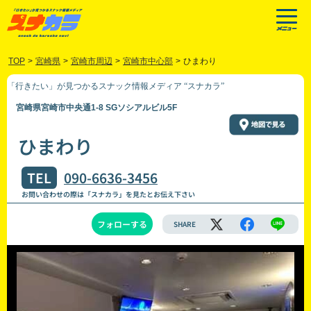
TOP
>
宮崎県
>
宮崎市周辺
>
宮崎市中心部
>
ひまわり
「行きたい」が見つかるスナック情報メディア “スナカラ”
宮崎県宮崎市中央通1-8 SGソシアルビル5F
ひまわり
TEL
090-6636-3456
お問い合わせの際は「スナカラ」を見たとお伝え下さい
フォローする
SHARE