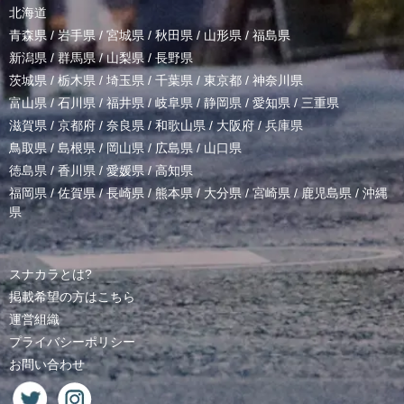
北海道
青森県
/
岩手県
/
宮城県
/
秋田県
/
山形県
/
福島県
新潟県
/
群馬県
/
山梨県
/
長野県
茨城県
/
栃木県
/
埼玉県
/
千葉県
/
東京都
/
神奈川県
富山県
/
石川県
/
福井県
/
岐阜県
/
静岡県
/
愛知県
/
三重県
滋賀県
/
京都府
/
奈良県
/
和歌山県
/
大阪府
/
兵庫県
鳥取県
/
島根県
/
岡山県
/
広島県
/
山口県
徳島県
/
香川県
/
愛媛県
/
高知県
福岡県
/
佐賀県
/
長崎県
/
熊本県
/
大分県
/
宮崎県
/
鹿児島県
/
沖縄
県
スナカラとは?
掲載希望の方はこちら
運営組織
プライバシーポリシー
お問い合わせ