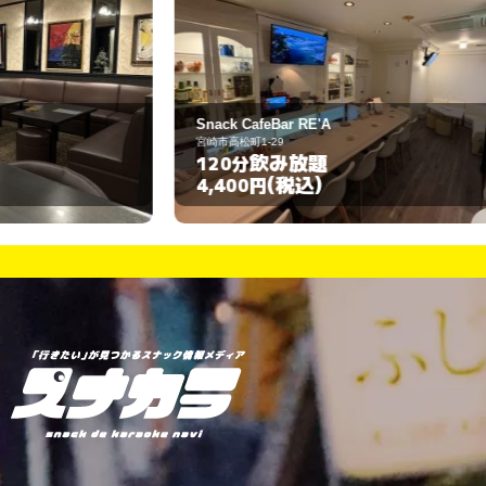
Snack CafeBar RE'A
ス
宮崎市高松町1-29
宮
飲み放題
120分
1
(税込)
4,400円
3