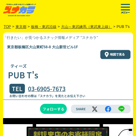
TOP
>
東京都
>
板橋・東武沿線
>
大山～東武練馬（東武東上線）
>
PUB T's
「行きたい」が見つかるスナック情報メディア “スナカラ”
東京都板橋区大山東町58-8 大山新世ビル1F
ティーズ
PUB T's
TEL
03-6905-7673
お問い合わせの際は「スナカラ」を見たとお伝え下さい
フォローする
SHARE