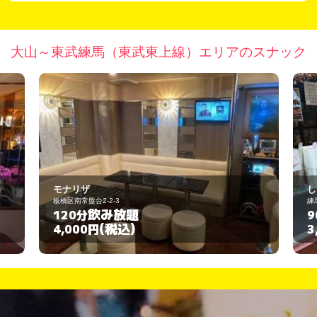
大山～東武練馬（東武東上線）エリアのスナック
しぇり
練馬区北町2-17-10
飲み放題
90分
(税込)
3,000円