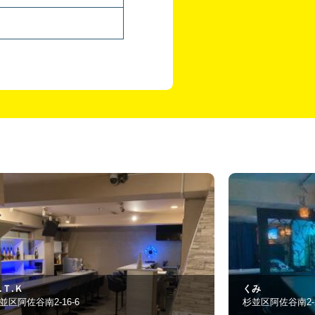
み
Ｖｅｌｆａｒｒ
並区阿佐谷南2-20-9
杉並区荻窪5-30-7