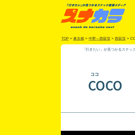
TOP
>
東京都
>
中野～西荻窪
>
西荻窪
>
C
「行きたい」が見つかるスナック
ココ
COCO