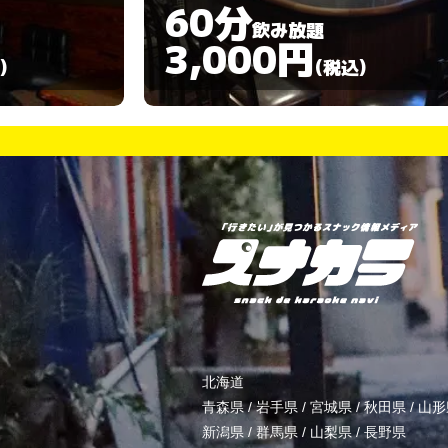
60分
飲み放題
3,000円
)
(税込)
北海道
青森県
/
岩手県
/
宮城県
/
秋田県
/
山形
新潟県
/
群馬県
/
山梨県
/
長野県