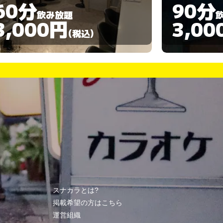
90分
50分
飲み放題
3,000円
3,00
(税込)
スナカラとは?
掲載希望の方はこちら
運営組織