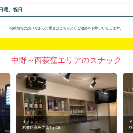
日曜、祝日
掲載情報に誤りがあった場合は
こちら
より
ご連絡をお願いいたします。
中野～西荻窪エリアのスナック
Ｙ.Ｔ.Ｋ
く
杉並区阿佐谷南2-16-6
杉