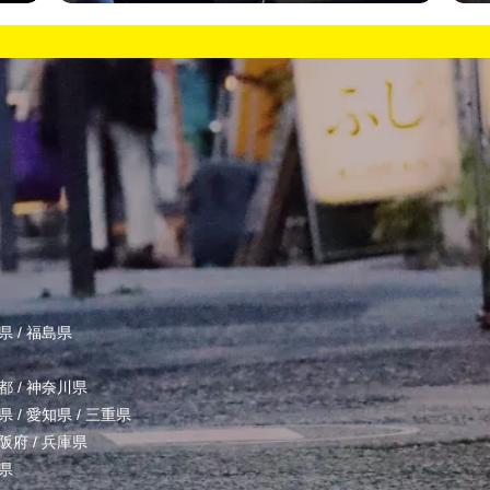
県
/
福島県
都
/
神奈川県
県
/
愛知県
/
三重県
阪府
/
兵庫県
県