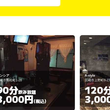
ンシア
A-style
崎市高松町1-28
宮崎市上野町8-2
90分
120
飲み放題
3,000円
3,00
(税込)