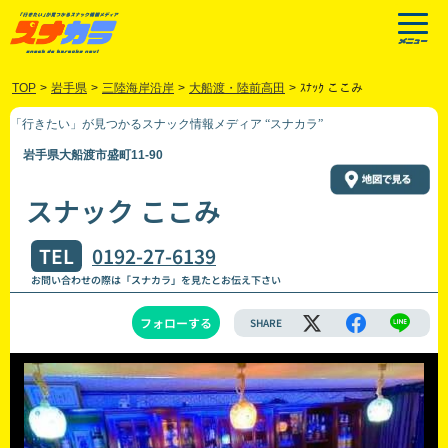
TOP
>
岩手県
>
三陸海岸沿岸
>
大船渡・陸前高田
>
ｽﾅｯｸ ここみ
「行きたい」が見つかるスナック情報メディア “スナカラ”
岩手県大船渡市盛町11-90
スナック ここみ
TEL
0192-27-6139
お問い合わせの際は「スナカラ」を見たとお伝え下さい
フォローする
SHARE