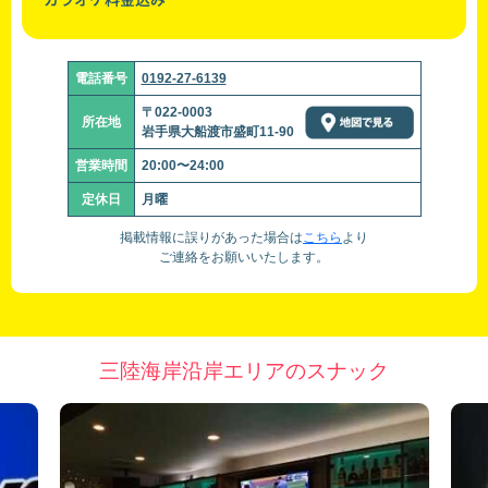
電話番号
0192-27-6139
〒022-0003
所在地
岩手県大船渡市盛町11-90
営業時間
20:00〜24:00
定休日
月曜
掲載情報に誤りがあった場合は
こちら
より
ご連絡をお願いいたします。
三陸海岸沿岸エリアのスナック