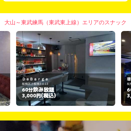
大山～東武練馬（東武東上線）エリアのスナック
珊瑚礁
板橋区上板橋2-28-5
飲み放題
60分
(税込)
3,000円