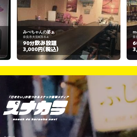
みべちゃんの婆ぁ
m
奈良市大宮町6-6-4
奈
飲み放題
90分
6
(税込)
3,000円
3