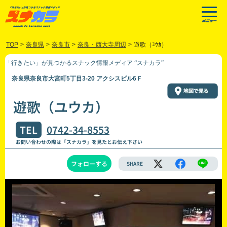
TOP
>
奈良県
>
奈良市
>
奈良・西大寺周辺
>
遊歌（ﾕｳｶ）
「行きたい」が見つかるスナック情報メディア “スナカラ”
奈良県奈良市大宮町5丁目3-20 アクシスビル6Ｆ
遊歌（ユウカ）
TEL
0742-34-8553
お問い合わせの際は「スナカラ」を見たとお伝え下さい
フォローする
SHARE