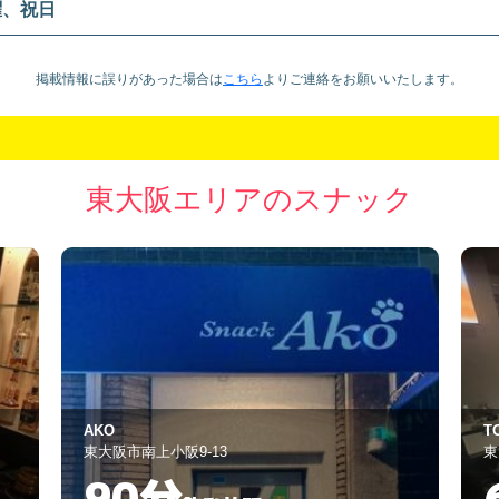
曜、祝日
掲載情報に誤りがあった場合は
こちら
より
ご連絡をお願いいたします。
東大阪エリアのスナック
TO BE
H
東大阪市足代新町13-26
東
60分