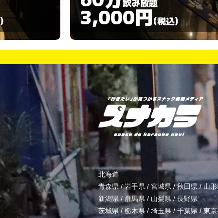
飲み放題
3,000円
)
(税込)
北海道
青森県
/
岩手県
/
宮城県
/
秋田県
/
山形
新潟県
/
群馬県
/
山梨県
/
長野県
茨城県
/
栃木県
/
埼玉県
/
千葉県
/
東京