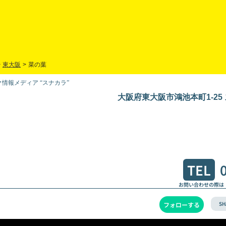
>
東大阪
>
菜の葉
情報メディア “スナカラ”
大阪府東大阪市鴻池本町1-25
TEL
お問い合わせの際は
SH
フォローする