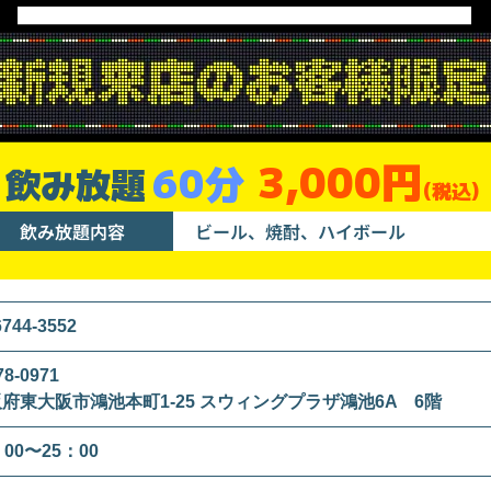
3,000円
60分
飲み放題
(税込)
飲み放題内容
ビール、焼酎、ハイボール
6744-3552
8-0971
府東大阪市鴻池本町1-25 スウィングプラザ鴻池6A 6階
：00〜25：00