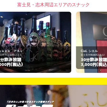
富士見・志木周辺エリアのスナック
CieL シエル
M
富士見市鶴瀬西2-5-12
飲み放題
30分
(税込)
3,000円