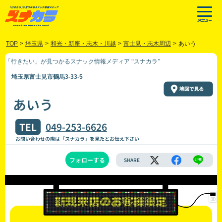
TOP
>
埼玉県
>
和光・新座・志木・川越
>
富士見・志木周辺
>
あいう
「行きたい」が見つかるスナック情報メディア “スナカラ”
埼玉県富士見市鶴馬3-33-5
あいう
TEL
049-253-6626
お問い合わせの際は「スナカラ」を見たとお伝え下さい
フォローする
SHARE