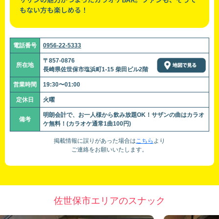
もない方も楽しめる！
電話番号
0956-22-5333
〒857-0876
所在地
長崎県佐世保市塩浜町1-15 柴田ビル2階
営業時間
19:30〜01:00
定休日
火曜
明朗会計で、お一人様から飲み放題OK！サザンの曲はカラオ
備考
ケ無料！(カラオケ通常1曲100円)
掲載情報に誤りがあった場合は
こちら
より
ご連絡をお願いいたします。
佐世保市エリアのスナック