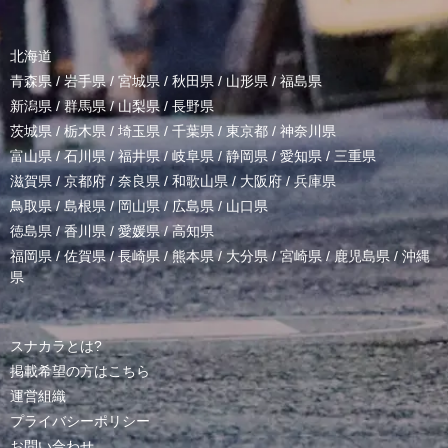
北海道
青森県
/
岩手県
/
宮城県
/
秋田県
/
山形県
/
福島県
新潟県
/
群馬県
/
山梨県
/
長野県
茨城県
/
栃木県
/
埼玉県
/
千葉県
/
東京都
/
神奈川県
富山県
/
石川県
/
福井県
/
岐阜県
/
静岡県
/
愛知県
/
三重県
滋賀県
/
京都府
/
奈良県
/
和歌山県
/
大阪府
/
兵庫県
鳥取県
/
島根県
/
岡山県
/
広島県
/
山口県
徳島県
/
香川県
/
愛媛県
/
高知県
福岡県
/
佐賀県
/
長崎県
/
熊本県
/
大分県
/
宮崎県
/
鹿児島県
/
沖縄
県
スナカラとは?
掲載希望の方はこちら
運営組織
プライバシーポリシー
お問い合わせ