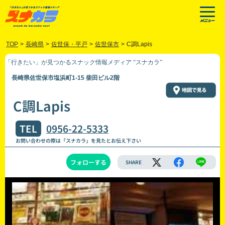
TOP
>
長崎県
>
佐世保・平戸
>
佐世保市
>
C調Lapis
「行きたい」が見つかるスナック情報メディア “スナカラ”
長崎県佐世保市塩浜町1-15 柴田ビル2階
C調Lapis
TEL
0956-22-5333
お問い合わせの際は「スナカラ」を見たとお伝え下さい
フォローする
SHARE