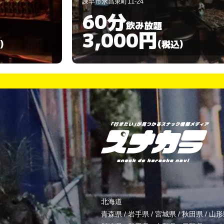
東彼杵郡川棚町百津郷442-7
120分
飲み放題
3,000円
)
(税込)
北海道
青森県
/
岩手県
/
宮城県
/
秋田県
/
山形