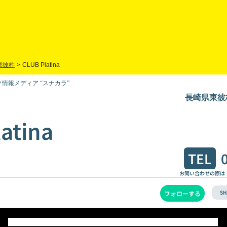
東彼杵
>
CLUB Platina
情報メディア “スナカラ”
長崎県東彼杵
atina
TEL
お問い合わせの際は
SH
フォローする