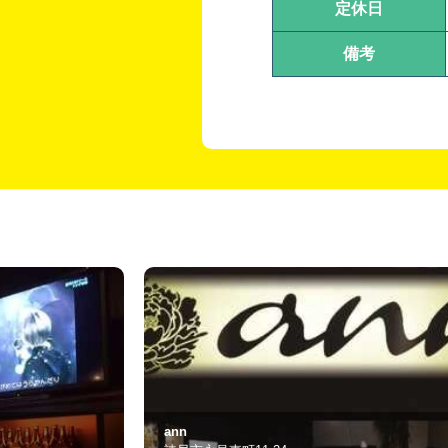
定休日
備考
スナック アモーレ