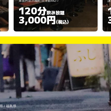
諫早市天満町13-4
120分
飲み放題
3,000円
(税込)
県
/
福島県