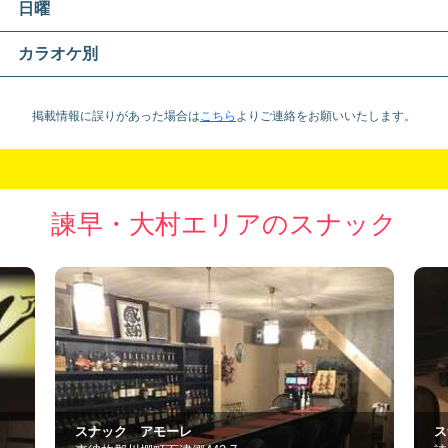
日曜
カラオケ別
掲載情報に誤りがあった場合は
こちら
より
ご連絡をお願いいたします。
諫早・大村エリアのスナック
スナック TRINITY