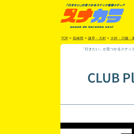
TOP
>
長崎県
>
諫早・大村
>
大村・川棚・
「行きたい」が見つかるスナック
CLUB Pl