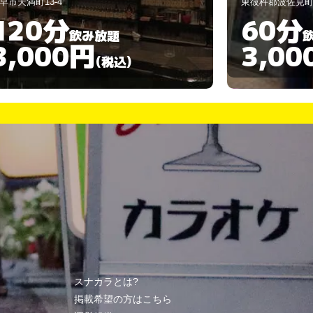
東彼杵郡波佐見町折敷瀬郷1777-2
東彼杵郡波佐見町折
60分
60分
飲み放題
3,000円
3,0
(税込)
スナカラとは?
掲載希望の方はこちら