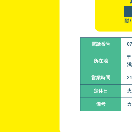
酎
電話番号
07
〒
所在地
滋
営業時間
2
定休日
火
備考
カ