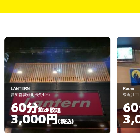
Room
東近江市東沖野1-7-6
60分
飲み放題
3,000円
)
(税込)