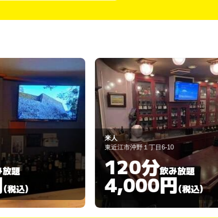
人
Emma
近江市沖野１丁目6-10
東近江市東沖野3丁
120分
90分
飲み放題
4,000円
4,00
(税込)