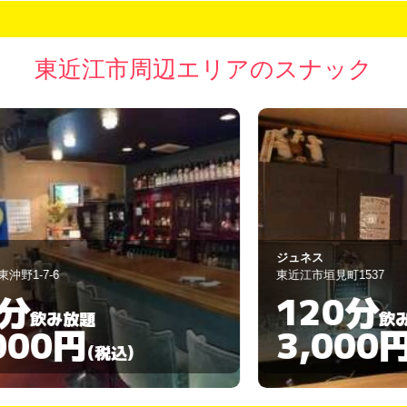
東近江市周辺エリアのスナック
ジュネス
来
東近江市垣見町1537
東
120分
飲み放題
3,000円
(税込)