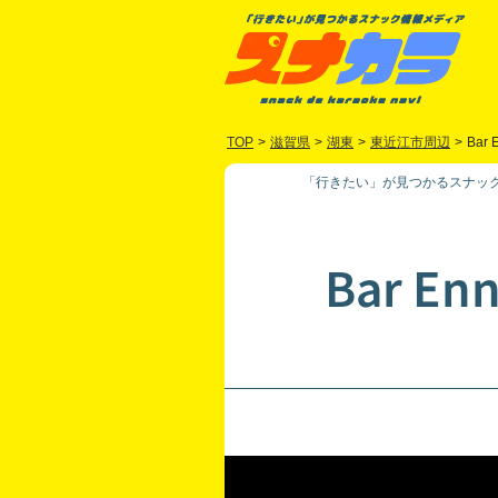
TOP
>
滋賀県
>
湖東
>
東近江市周辺
>
Bar 
「行きたい」が見つかるスナック
Bar En