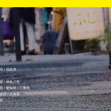
県
/
福島県
都
/
神奈川県
県
/
愛知県
/
三重県
阪府
/
兵庫県
県