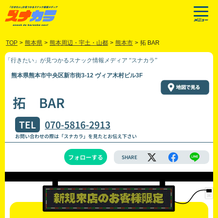
TOP
>
熊本県
>
熊本周辺・宇土・山都
>
熊本市
>
拓 BAR
「行きたい」が見つかるスナック情報メディア “スナカラ”
熊本県熊本市中央区新市街3-12 ヴィア木村ビル3F
拓 BAR
TEL
070-5816-2913
お問い合わせの際は「スナカラ」を見たとお伝え下さい
フォローする
SHARE