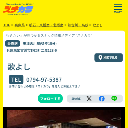
TOP
>
兵庫県
>
明石・東播磨・北播磨
>
加古川・高砂
>
歌よし
「行きたい」が見つかるスナック情報メディア “スナカラ”
最寄駅
東加古川駅(徒歩15分)
兵庫県加古川市野口町二屋128-6
歌よし
TEL
0794-97-5387
お問い合わせの際は「スナカラ」を見たとお伝え下さい
フォローする
SHARE