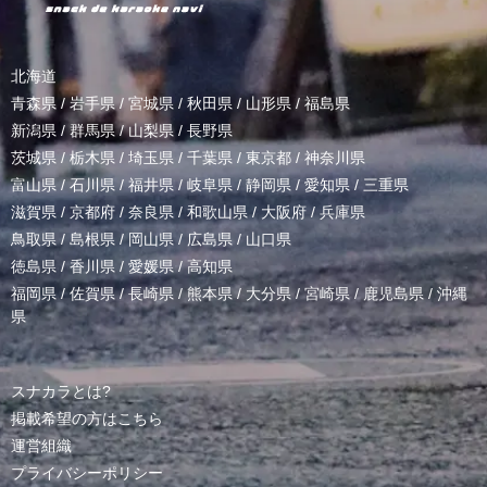
北海道
青森県
/
岩手県
/
宮城県
/
秋田県
/
山形県
/
福島県
新潟県
/
群馬県
/
山梨県
/
長野県
茨城県
/
栃木県
/
埼玉県
/
千葉県
/
東京都
/
神奈川県
富山県
/
石川県
/
福井県
/
岐阜県
/
静岡県
/
愛知県
/
三重県
滋賀県
/
京都府
/
奈良県
/
和歌山県
/
大阪府
/
兵庫県
鳥取県
/
島根県
/
岡山県
/
広島県
/
山口県
徳島県
/
香川県
/
愛媛県
/
高知県
福岡県
/
佐賀県
/
長崎県
/
熊本県
/
大分県
/
宮崎県
/
鹿児島県
/
沖縄
県
スナカラとは?
掲載希望の方はこちら
運営組織
プライバシーポリシー