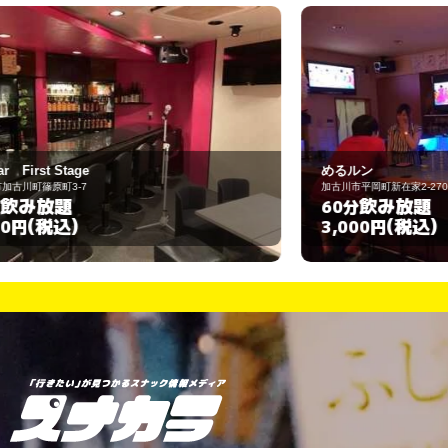
めるルン
L
加古川市平岡町新在家2-270-1
加
飲み放題
60分
(税込)
3,000円
3