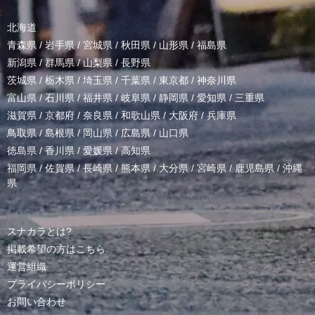
北海道
青森県
/
岩手県
/
宮城県
/
秋田県
/
山形県
/
福島県
新潟県
/
群馬県
/
山梨県
/
長野県
茨城県
/
栃木県
/
埼玉県
/
千葉県
/
東京都
/
神奈川県
富山県
/
石川県
/
福井県
/
岐阜県
/
静岡県
/
愛知県
/
三重県
滋賀県
/
京都府
/
奈良県
/
和歌山県
/
大阪府
/
兵庫県
鳥取県
/
島根県
/
岡山県
/
広島県
/
山口県
徳島県
/
香川県
/
愛媛県
/
高知県
福岡県
/
佐賀県
/
長崎県
/
熊本県
/
大分県
/
宮崎県
/
鹿児島県
/
沖縄
県
スナカラとは?
掲載希望の方はこちら
運営組織
プライバシーポリシー
お問い合わせ