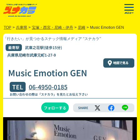
TOP
>
兵庫県
>
宝塚・西宮・尼崎・伊丹
>
尼崎
>
Music Emotion GEN
「行きたい」が見つかるスナック情報メディア “スナカラ”
最寄駅
武庫之荘駅(徒歩15分)
兵庫県尼崎市武庫元町1-27-9
Music Emotion GEN
TEL
06-4950-0185
お問い合わせの際は「スナカラ」を見たとお伝え下さい
フォローする
SHARE