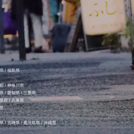
県
/
福島県
都
/
神奈川県
県
/
愛知県
/
三重県
阪府
/
兵庫県
県
県
/
宮崎県
/
鹿児島県
/
沖縄県