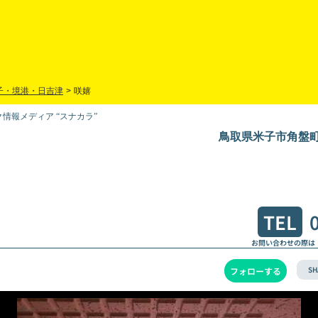
子・境港・日吉津
>
咲嬉
情報メディア “スナカラ”
鳥取県米子市角盤町2
TEL
お問い合わせの際は
SH
フォローする