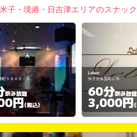
米子・境港・日吉津エリアのスナッ
Leben
ニ
米子市角盤町2-76
米
60分
飲み放題
3,000円
(税込)