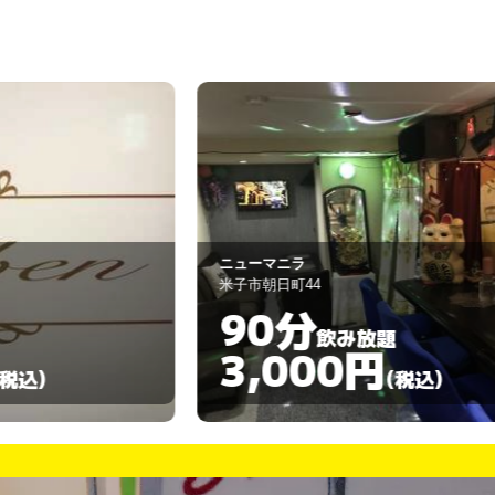
ク
ューマニラ
LOOP
子市朝日町44
米子市角盤町2丁
90分
60分
飲み放題
3,000円
3,00
(税込)