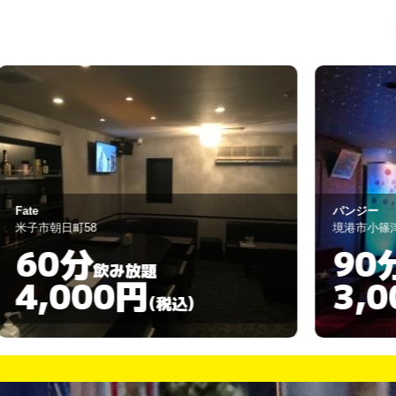
パンジー
境港市小篠津町５８４９－３
90分
飲み放題
3,000円
)
(税込)