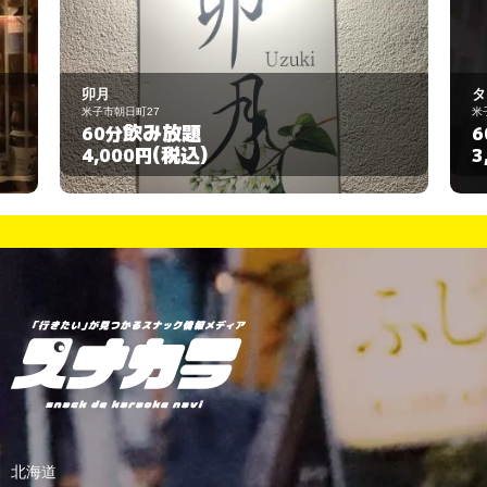
月
タイ料理&スナッ
市朝日町27
米子市尾高町132-2
飲み放題
飲み放
0分
60分
(税込)
(税込
,000円
3,000円
北海道