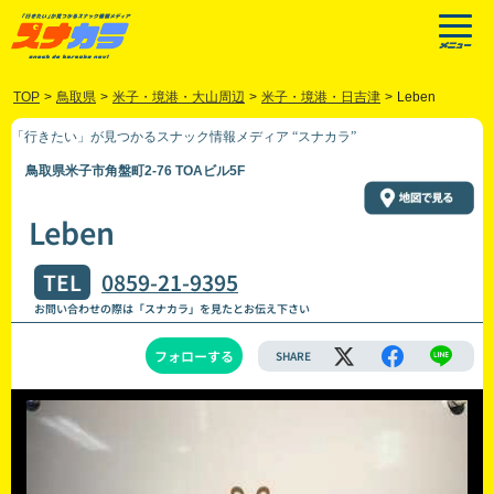
TOP
>
鳥取県
>
米子・境港・大山周辺
>
米子・境港・日吉津
>
Leben
「行きたい」が見つかるスナック情報メディア “スナカラ”
鳥取県米子市角盤町2-76 TOAビル5F
Leben
TEL
0859-21-9395
お問い合わせの際は「スナカラ」を見たとお伝え下さい
フォローする
SHARE