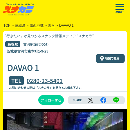
TOP
>
茨城県
>
県西地域
>
古河
>
DAVAO 1
「行きたい」が見つかるスナック情報メディア “スナカラ”
最寄駅
古河駅(徒歩5分)
茨城県古河市東本町1-9-23
DAVAO 1
TEL
0280-23-5401
お問い合わせの際は「スナカラ」を見たとお伝え下さい
フォローする
SHARE