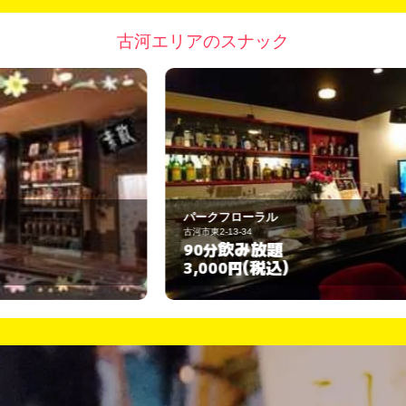
古河エリアのスナック
パークフローラル
釜
古河市東2-13-34
古河
飲み放題
90分
6
(税込)
3,000円
3