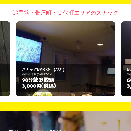
追手筋・帯屋町・廿代町エリアのスナック
Bar テンダラー
高知市追手筋1-8-1
飲み放題
60分
(税込)
3,000円