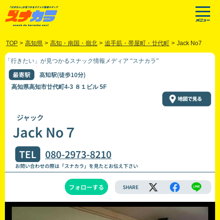
TOP
>
高知県
>
高知・南国・嶺北
>
追手筋・帯屋町・廿代町
>
Jack No7
「行きたい」が見つかるスナック情報メディア “スナカラ”
最寄駅
高知駅(徒歩10分)
高知県高知市廿代町4-3 ８１ビル 5F
ジャック
Jack No７
TEL
080-2973-8210
お問い合わせの際は「スナカラ」を見たとお伝え下さい
フォローする
SHARE