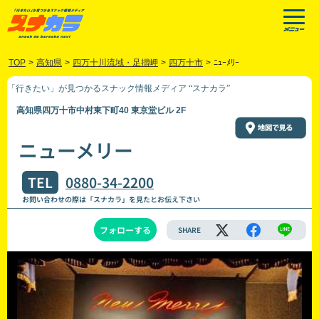
TOP
>
高知県
>
四万十川流域・足摺岬
>
四万十市
>
ﾆｭｰﾒﾘｰ
「行きたい」が見つかるスナック情報メディア “スナカラ”
高知県四万十市中村東下町40 東京堂ビル 2F
ニューメリー
TEL
0880-34-2200
お問い合わせの際は「スナカラ」を見たとお伝え下さい
フォローする
SHARE