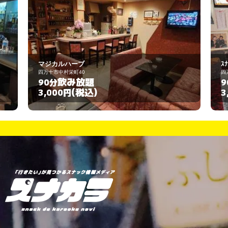
ｽﾅｯｸ 夕遊
四万十市中村愛宕町
飲み放題
90分
(税込)
3,000円