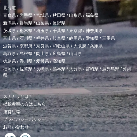
北海道
青森県
/
岩手県
/
宮城県
/
秋田県
/
山形県
/
福島県
新潟県
/
群馬県
/
山梨県
/
長野県
茨城県
/
栃木県
/
埼玉県
/
千葉県
/
東京都
/
神奈川県
富山県
/
石川県
/
福井県
/
岐阜県
/
静岡県
/
愛知県
/
三重県
滋賀県
/
京都府
/
奈良県
/
和歌山県
/
大阪府
/
兵庫県
鳥取県
/
島根県
/
岡山県
/
広島県
/
山口県
徳島県
/
香川県
/
愛媛県
/
高知県
福岡県
/
佐賀県
/
長崎県
/
熊本県
/
大分県
/
宮崎県
/
鹿児島県
/
沖縄
県
スナカラとは?
掲載希望の方はこちら
運営組織
プライバシーポリシー
お問い合わせ