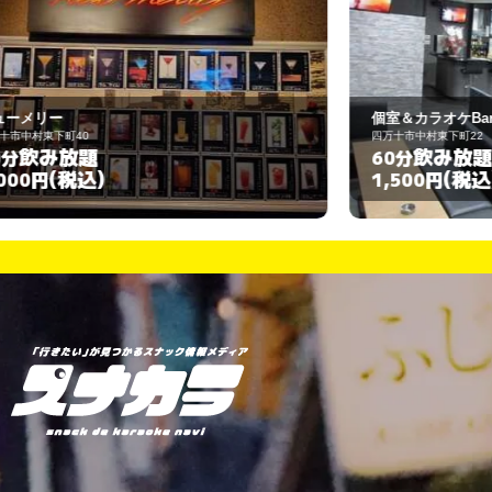
個室＆カラオケBar 和らり
ｽ
四万十市中村東下町22
四
飲み放題
60分
(税込)
1,500円
3