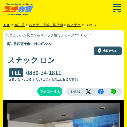
TOP
>
高知県
>
四万十川流域・足摺岬
>
四万十市
>
ｽﾅｯｸ ﾛﾝ
「行きたい」が見つかるスナック情報メディア “スナカラ”
高知県四万十市中村栄町22-5
スナック ロン
TEL
0880-34-1811
お問い合わせの際は「スナカラ」を見たとお伝え下さい
フォローする
SHARE