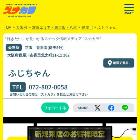
TOP
>
大阪府
>
京阪エリア・東大阪・八尾
>
寝屋川
>
ふじちゃん
「行きたい」が見つかるスナック情報メディア “スナカラ”
最寄駅
京阪 香里園(徒歩5分)
大阪府寝屋川市香里北之町11-11 102
ふじちゃん
TEL
072-802-0058
お問い合わせの際は「スナカラ」を見たとお伝え下さい
フォローする
SHARE