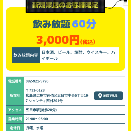
60分
飲み放題
3,000円
(税込)
日本酒、ビール、焼酎、ウイスキー、ハ
飲み放題内容
イボール
電話番号
082-921-5790
〒731-5128
所在地
広島県広島市佐伯区五日市中央5丁目19-
7 シャンティ西村201号
アクセス
五日市駅(徒歩20分)
営業時間
21:00〜05:00
定休日
月曜、水曜