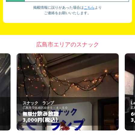
掲載情報に誤りがあった場合は
こちら
より
ご連絡をお願いいたします。
広島市エリアのスナック
スナック ランプ
Lav
広島市安佐南区緑井５－４－５０
広島
飲み放題
無限分
6
(税込)
3,000円
3,