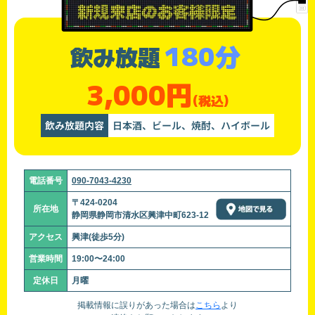
180分
飲み放題
3,000円
(税込)
飲み放題内容
日本酒、ビール、焼酎、ハイボール
電話番号
090-7043-4230
〒424-0204
所在地
静岡県静岡市清水区興津中町623-12
アクセス
興津(徒歩5分)
営業時間
19:00〜24:00
定休日
月曜
掲載情報に誤りがあった場合は
こちら
より