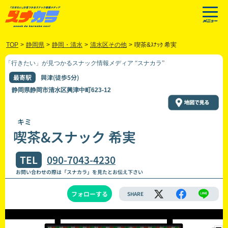
TOP
>
静岡県
>
静岡・清水
>
清水区その他
>
喫茶&ｽﾅｯｸ 希実
「行きたい」が見つかるスナック情報メディア “スナカラ”
最寄駅
興津(徒歩5分)
静岡県静岡市清水区興津中町623-12
キミ
喫茶&スナック 希実
TEL
090-7043-4230
お問い合わせの際は「スナカラ」を見たとお伝え下さい
フォローする
SHARE