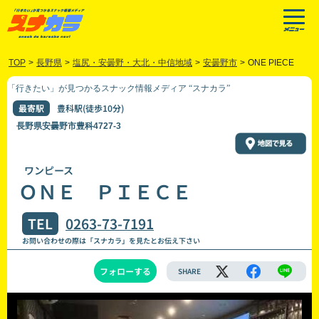
TOP
>
長野県
>
塩尻・安曇野・大北・中信地域
>
安曇野市
>
ONE PIECE
「行きたい」が見つかるスナック情報メディア “スナカラ”
最寄駅
豊科駅(徒歩10分)
長野県安曇野市豊科4727-3
ワンピース
ＯＮＥ ＰＩＥＣＥ
TEL
0263-73-7191
お問い合わせの際は「スナカラ」を見たとお伝え下さい
フォローする
SHARE