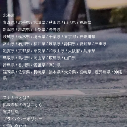
北海道
青森県
/
岩手県
/
宮城県
/
秋田県
/
山形県
/
福島県
新潟県
/
群馬県
/
山梨県
/
長野県
茨城県
/
栃木県
/
埼玉県
/
千葉県
/
東京都
/
神奈川県
富山県
/
石川県
/
福井県
/
岐阜県
/
静岡県
/
愛知県
/
三重県
滋賀県
/
京都府
/
奈良県
/
和歌山県
/
大阪府
/
兵庫県
鳥取県
/
島根県
/
岡山県
/
広島県
/
山口県
徳島県
/
香川県
/
愛媛県
/
高知県
福岡県
/
佐賀県
/
長崎県
/
熊本県
/
大分県
/
宮崎県
/
鹿児島県
/
沖縄
県
スナカラとは?
掲載希望の方はこちら
運営組織
プライバシーポリシー
お問い合わせ