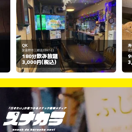
寿々
北安曇郡池田町会染6330-5
飲み放題
90分
(税込)
3,000円