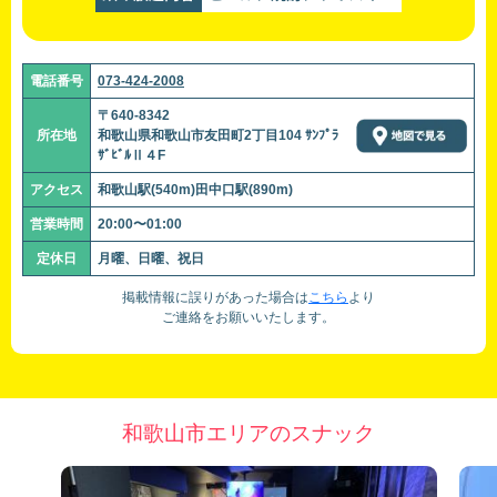
電話番号
073-424-2008
〒640-8342
所在地
和歌山県和歌山市友田町2丁目104 ｻﾝﾌﾟﾗ
ｻﾞﾋﾞﾙⅡ４F
アクセス
和歌山駅(540m)田中口駅(890m)
営業時間
20:00〜01:00
定休日
月曜、日曜、祝日
掲載情報に誤りがあった場合は
こちら
より
ご連絡をお願いいたします。
和歌山市エリアのスナック