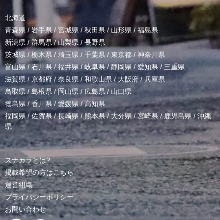
北海道
青森県
/
岩手県
/
宮城県
/
秋田県
/
山形県
/
福島県
新潟県
/
群馬県
/
山梨県
/
長野県
茨城県
/
栃木県
/
埼玉県
/
千葉県
/
東京都
/
神奈川県
富山県
/
石川県
/
福井県
/
岐阜県
/
静岡県
/
愛知県
/
三重県
滋賀県
/
京都府
/
奈良県
/
和歌山県
/
大阪府
/
兵庫県
鳥取県
/
島根県
/
岡山県
/
広島県
/
山口県
徳島県
/
香川県
/
愛媛県
/
高知県
福岡県
/
佐賀県
/
長崎県
/
熊本県
/
大分県
/
宮崎県
/
鹿児島県
/
沖縄
県
スナカラとは?
掲載希望の方はこちら
運営組織
プライバシーポリシー
お問い合わせ