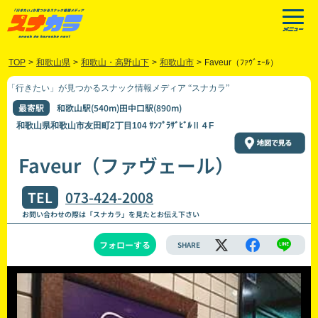
TOP
>
和歌山県
>
和歌山・高野山下
>
和歌山市
>
Faveur（ﾌｧｳﾞｪｰﾙ）
「行きたい」が見つかるスナック情報メディア “スナカラ”
最寄駅
和歌山駅(540m)田中口駅(890m)
和歌山県和歌山市友田町2丁目104 ｻﾝﾌﾟﾗｻﾞﾋﾞﾙⅡ４F
Faveur（ファヴェール）
TEL
073-424-2008
お問い合わせの際は「スナカラ」を見たとお伝え下さい
フォローする
SHARE