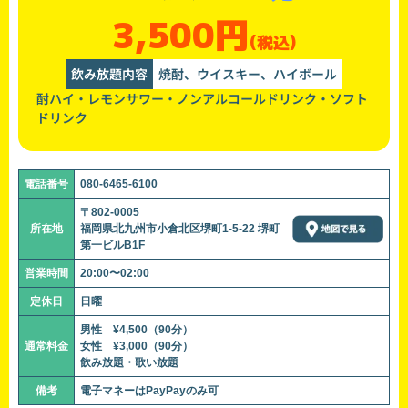
3,500円
(税込)
飲み放題内容
焼酎、ウイスキー、ハイボール
酎ハイ・レモンサワー・ノンアルコールドリンク・ソフト
ドリンク
電話番号
080-6465-6100
〒802-0005
所在地
福岡県北九州市小倉北区堺町1-5-22 堺町
第一ビルB1F
営業時間
20:00〜02:00
定休日
日曜
男性 ¥4,500（90分）
通常料金
女性 ¥3,000（90分）
飲み放題・歌い放題
備考
電子マネーはPayPayのみ可