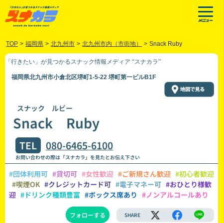
TOP
>
福岡県
>
北九州市
>
北九州市内（市街地）
>
Snack Ruby
「行きたい」が見つかるスナック情報メディア “スナカラ”
福岡県北九州市小倉北区堺町1-5-22 堺町第一ビルB1F
スナック ルビー
Snack Ruby
TEL
080-6465-6100
お問い合わせの際は「スナカラ」を見たとお伝え下さい
#団体利用可
#貸切可
#女性歓迎
#ご新規さん歓迎
#初心者歓迎
#喫煙OK
#クレジットカード可
#電子マネー可
#おひとり様歓
迎
#ドリンク種類豊富
#ボックス席あり
#ノンアルコールあり
フォローする
SHARE