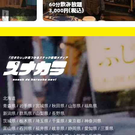
飲み放題
60分
9
(税込)
3,000円
5
北海道
青森県
/
岩手県
/
宮城県
/
秋田県
/
山形県
/
福島県
新潟県
/
群馬県
/
山梨県
/
長野県
茨城県
/
栃木県
/
埼玉県
/
千葉県
/
東京都
/
神奈川県
富山県
/
石川県
/
福井県
/
岐阜県
/
静岡県
/
愛知県
/
三重県