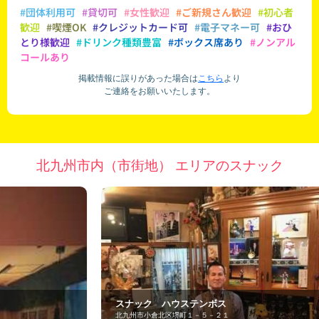
#団体利用可
#貸切可
#女性歓迎
#ご新規さん歓迎
#初心者
歓迎
#喫煙OK
#クレジットカード可
#電子マネー可
#おひ
とり様歓迎
#ドリンク種類豊富
#ボックス席あり
#ノンアル
コールあり
掲載情報に誤りがあった場合は
こちら
より
ご連絡をお願いいたします。
北九州市内（市街地） エリアのスナック
スナック ハウステンボス
Ｊ
北九州市小倉北区堺町１－５－２１
北