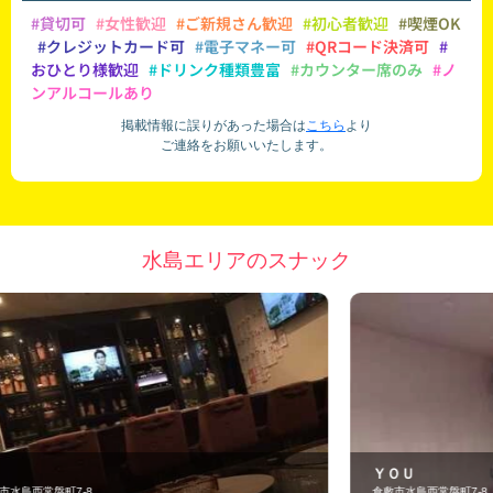
#貸切可
#女性歓迎
#ご新規さん歓迎
#初心者歓迎
#喫煙OK
#クレジットカード可
#電子マネー可
#QRコード決済可
#
おひとり様歓迎
#ドリンク種類豊富
#カウンター席のみ
#ノ
ンアルコールあり
掲載情報に誤りがあった場合は
こちら
より
ご連絡をお願いいたします。
水島エリアのスナック
ＹＯＵ
倉敷市水島西常盤町7-8