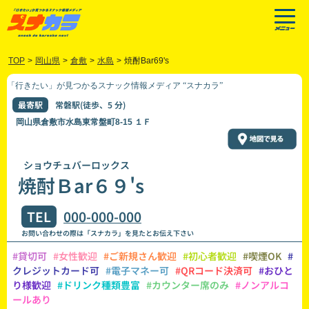
TOP
>
岡山県
>
倉敷
>
水島
>
焼酎Bar69's
「行きたい」が見つかるスナック情報メディア “スナカラ”
最寄駅
常磐駅(徒歩、5 分)
岡山県倉敷市水島東常盤町8-15 １Ｆ
ショウチュバーロックス
焼酎Ｂar６９'s
TEL
000-000-000
お問い合わせの際は「スナカラ」を見たとお伝え下さい
#貸切可
#女性歓迎
#ご新規さん歓迎
#初心者歓迎
#喫煙OK
#
クレジットカード可
#電子マネー可
#QRコード決済可
#おひと
り様歓迎
#ドリンク種類豊富
#カウンター席のみ
#ノンアルコ
ールあり