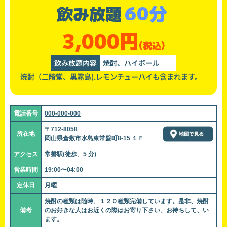
60分
飲み放題
3,000円
(税込)
飲み放題内容
焼酎、ハイボール
焼酎（二階堂、黒霧島).レモンチューハイも含まれます。
電話番号
000-000-000
〒712-8058
所在地
岡山県倉敷市水島東常盤町8-15 １Ｆ
アクセス
常磐駅(徒歩、5 分)
営業時間
19:00〜04:00
定休日
月曜
焼酎の種類は随時、１２０種類完備しています。是非、焼酎
備考
のお好きな人はお近くの際はお寄り下さい、お待ちして、い
ます。