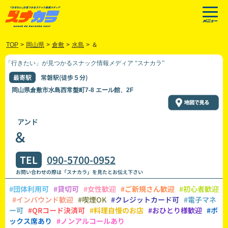
TOP
>
岡山県
>
倉敷
>
水島
>
＆
「行きたい」が見つかるスナック情報メディア “スナカラ”
最寄駅
常磐駅(徒歩５分)
岡山県倉敷市水島西常盤町7-8 エール館、2F
アンド
＆
TEL
090-5700-0952
お問い合わせの際は「スナカラ」を見たとお伝え下さい
#団体利用可
#貸切可
#女性歓迎
#ご新規さん歓迎
#初心者歓迎
#インバウンド歓迎
#喫煙OK
#クレジットカード可
#電子マネ
ー可
#QRコード決済可
#料理自慢のお店
#おひとり様歓迎
#ボ
ックス席あり
#ノンアルコールあり