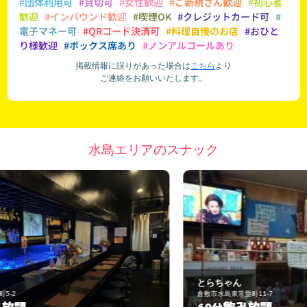
#団体利用可
#貸切可
#女性歓迎
#ご新規さん歓迎
#初心者
歓迎
#インバウンド歓迎
#喫煙OK
#クレジットカード可
#
電子マネー可
#QRコード決済可
#料理自慢のお店
#おひと
り様歓迎
#ボックス席あり
#ノンアルコールあり
掲載情報に誤りがあった場合は
こちら
より
ご連絡をお願いいたします。
水島エリアのスナック
とらちゃん
èc
倉敷市水島東常盤町11-7
倉
飲み放題