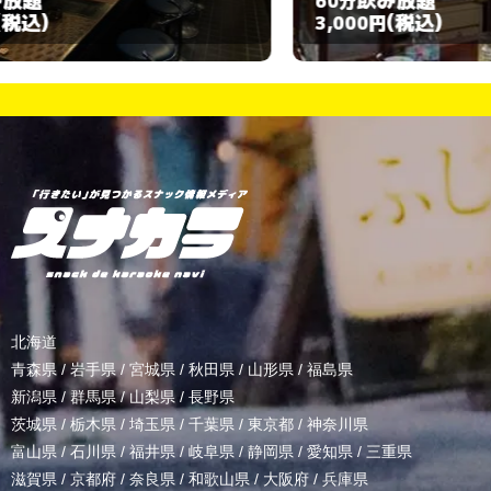
60分
9
(税込)
3,000円
4
北海道
青森県
/
岩手県
/
宮城県
/
秋田県
/
山形県
/
福島県
新潟県
/
群馬県
/
山梨県
/
長野県
茨城県
/
栃木県
/
埼玉県
/
千葉県
/
東京都
/
神奈川県
富山県
/
石川県
/
福井県
/
岐阜県
/
静岡県
/
愛知県
/
三重県
滋賀県
/
京都府
/
奈良県
/
和歌山県
/
大阪府
/
兵庫県