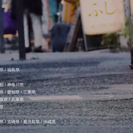
県
/
福島県
都
/
神奈川県
県
/
愛知県
/
三重県
阪府
/
兵庫県
県
県
/
宮崎県
/
鹿児島県
/
沖縄県