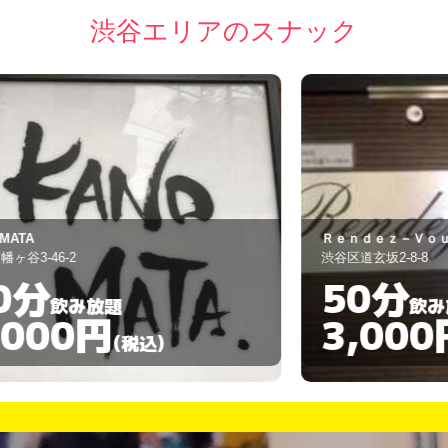
渋谷エリアのスナック
Ｒｅｎｄｅｚ－Ｖｏｕｓ
コ
渋谷区道玄坂2-8-8
渋
50分
飲み放題
3,000円
(税込)