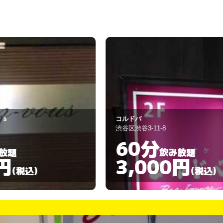
ルドバ
モゼル
谷区渋谷3-11-8
渋谷区幡ヶ谷3-59
60分
90分
飲み放題
3,000円
3,00
(税込)