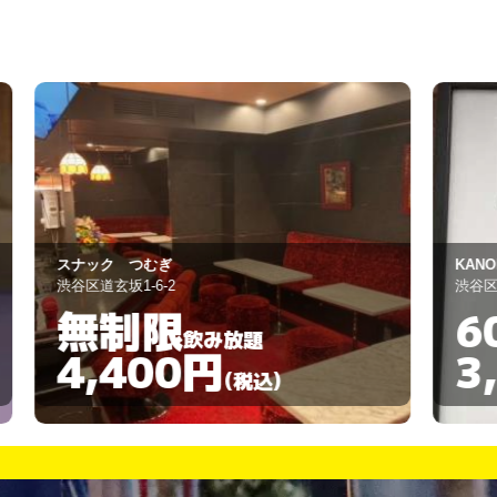
KANOMATA
渋谷区幡ヶ谷3-46-2
60分
飲み放題
3,000円
)
(税込)