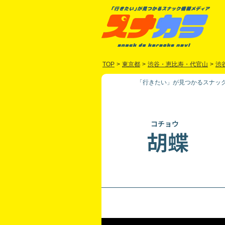
TOP
>
東京都
>
渋谷・恵比寿・代官山
>
渋
「行きたい」が見つかるスナック
コチョウ
胡蝶