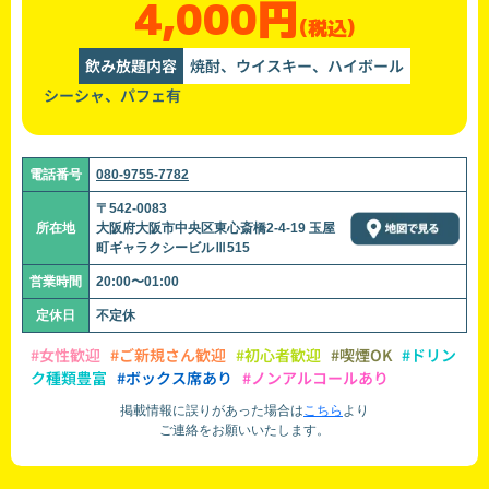
4,000円
(税込)
飲み放題内容
焼酎、ウイスキー、ハイボール
シーシャ、パフェ有
電話番号
080-9755-7782
〒542-0083
所在地
大阪府大阪市中央区東心斎橋2-4-19 玉屋
町ギャラクシービルⅢ515
営業時間
20:00〜01:00
定休日
不定休
#女性歓迎
#ご新規さん歓迎
#初心者歓迎
#喫煙OK
#ドリン
ク種類豊富
#ボックス席あり
#ノンアルコールあり
掲載情報に誤りがあった場合は
こちら
より
ご連絡をお願いいたします。