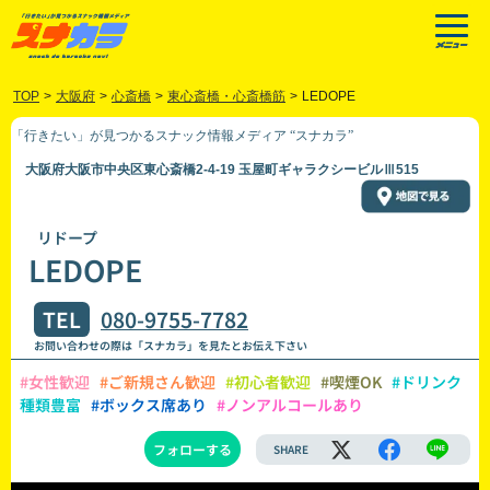
TOP
>
大阪府
>
心斎橋
>
東心斎橋・心斎橋筋
>
LEDOPE
「行きたい」が見つかるスナック情報メディア “スナカラ”
大阪府大阪市中央区東心斎橋2-4-19 玉屋町ギャラクシービルⅢ515
リドープ
LEDOPE
TEL
080-9755-7782
お問い合わせの際は「スナカラ」を見たとお伝え下さい
#女性歓迎
#ご新規さん歓迎
#初心者歓迎
#喫煙OK
#ドリンク
種類豊富
#ボックス席あり
#ノンアルコールあり
フォローする
SHARE