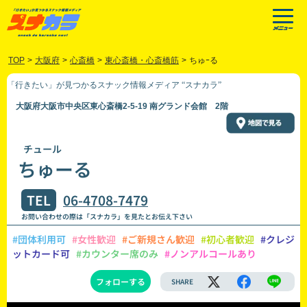
TOP
>
大阪府
>
心斎橋
>
東心斎橋・心斎橋筋
>
ちゅｰる
「行きたい」が見つかるスナック情報メディア “スナカラ”
大阪府大阪市中央区東心斎橋2-5-19 南グランド会館 2階
チュール
ちゅーる
TEL
06-4708-7479
お問い合わせの際は「スナカラ」を見たとお伝え下さい
#団体利用可
#女性歓迎
#ご新規さん歓迎
#初心者歓迎
#クレジ
ットカード可
#カウンター席のみ
#ノンアルコールあり
フォローする
SHARE