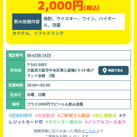
2,000円
(税込)
焼酎、ウイスキー、ワイン、ハイボー
飲み放題内容
ル、泡盛
カクテル、ソフトドリンク
電話番号
06-4708-7479
〒542-0083
所在地
大阪府大阪市中央区東心斎橋2-5-19 南グ
ランド会館 2階
営業時間
18:00〜05:00
定休日
木曜、日曜
備考
プラス1000円でビールも飲み放題
#団体利用可
#女性歓迎
#ご新規さん歓迎
#初心者歓迎
#ク
レジットカード可
#カウンター席のみ
#ノンアルコールあり
掲載情報に誤りがあった場合は
こちら
より
ご連絡をお願いいたします。