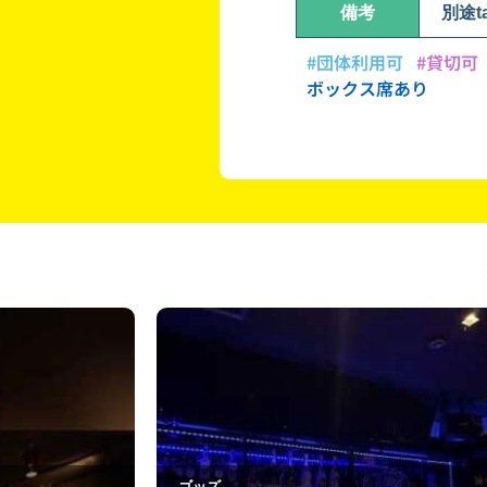
備考
別途t
#団体利用可
#貸切可
ボックス席あり
BAR 81