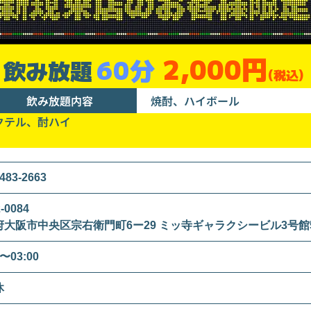
2,000円
60分
飲み放題
(税込)
飲み放題内容
焼酎、ハイボール
クテル、酎ハイ
483-2663
-0084
府大阪市中央区宗右衛門町6ー29 ミッ寺ギャラクシービル3号館
0〜03:00
休