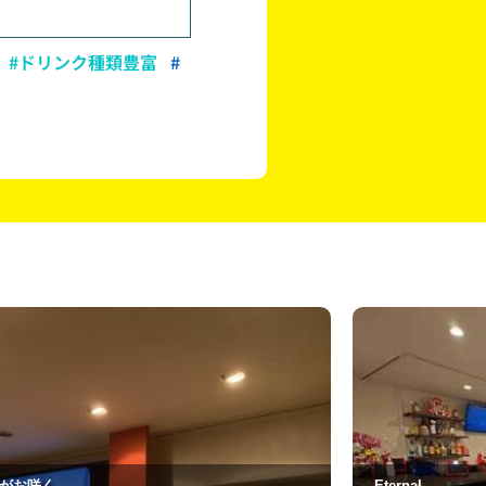
#ドリンク種類豊富
#
ク
ernal
ASH