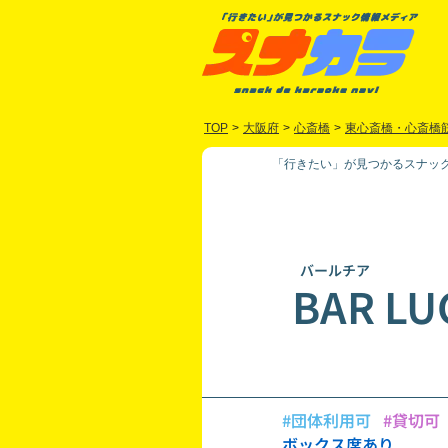
TOP
>
大阪府
>
心斎橋
>
東心斎橋・心斎橋
「行きたい」が見つかるスナック
バールチア
BAR LU
#団体利用可
#貸切可
ボックス席あり