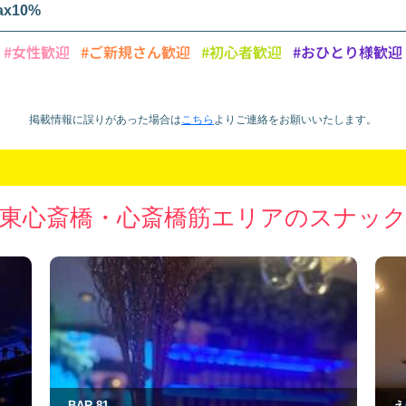
ax10%
#女性歓迎
#ご新規さん歓迎
#初心者歓迎
#おひとり様歓迎
掲載情報に誤りがあった場合は
こちら
より
ご連絡をお願いいたします。
東心斎橋・心斎橋筋エリアのスナッ
えがお咲く
Et