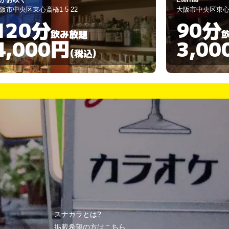
阪市中央区東心斎橋2-5-6
大阪市中央区東心斎
90分
60分
飲み放題
3,000円
2,00
(税込)
スナカラとは?
掲載希望の方はこちら