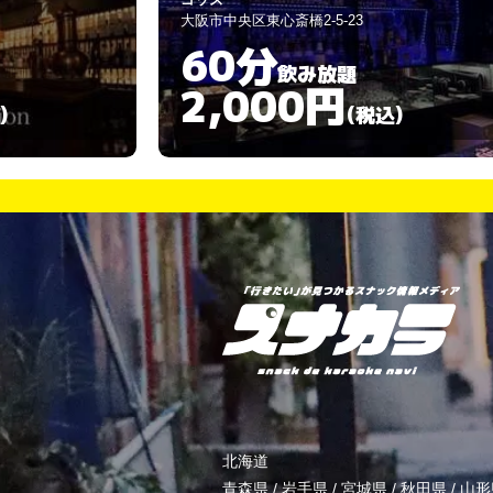
大阪市中央区東心斎橋2-3-10
60分
飲み放題
3,000円
)
(税込)
北海道
青森県
/
岩手県
/
宮城県
/
秋田県
/
山形