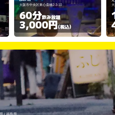
大阪市中央区東心斎橋1-5-22
大
120分
飲み放題
4,000円
(税込)
県
/
福島県