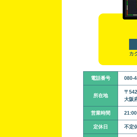
カ
電話番号
080-4
〒542
所在地
大阪
営業時間
21:0
定休日
不定