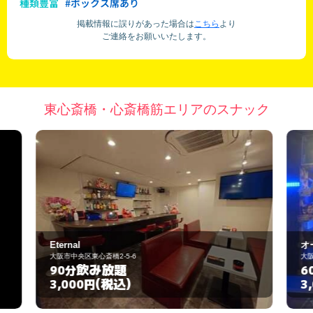
種類豊富
#ボックス席あり
掲載情報に誤りがあった場合は
こちら
より
ご連絡をお願いいたします。
東心斎橋・心斎橋筋エリアのスナック
オールウェイズ
大阪市中央区宗右衛門町1-1
飲み放題
60分
(税込)
3,000円