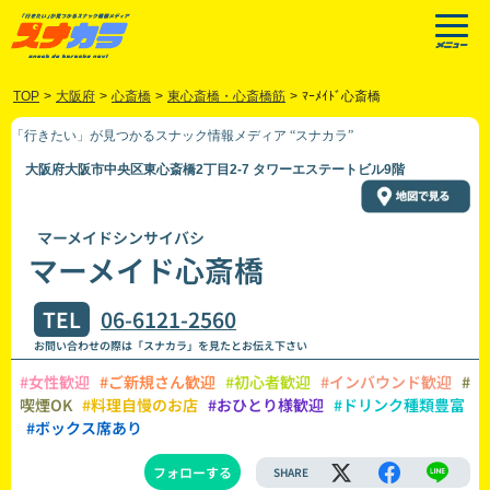
TOP
>
大阪府
>
心斎橋
>
東心斎橋・心斎橋筋
>
ﾏｰﾒｲﾄﾞ心斎橋
「行きたい」が見つかるスナック情報メディア “スナカラ”
大阪府大阪市中央区東心斎橋2丁目2-7 タワーエステートビル9階
マーメイドシンサイバシ
マーメイド心斎橋
TEL
06-6121-2560
お問い合わせの際は「スナカラ」を見たとお伝え下さい
#女性歓迎
#ご新規さん歓迎
#初心者歓迎
#インバウンド歓迎
#
喫煙OK
#料理自慢のお店
#おひとり様歓迎
#ドリンク種類豊富
#ボックス席あり
フォローする
SHARE