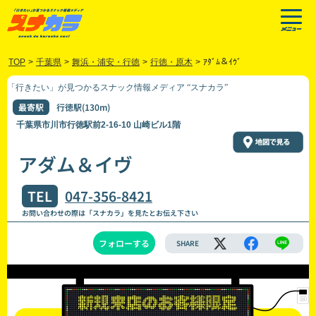
TOP
>
千葉県
>
舞浜・浦安・行徳
>
行徳・原木
>
ｱﾀﾞﾑ＆ｲｳﾞ
「行きたい」が見つかるスナック情報メディア “スナカラ”
最寄駅
行徳駅(130m)
千葉県市川市行徳駅前2-16-10 山崎ビル1階
アダム＆イヴ
TEL
047-356-8421
お問い合わせの際は「スナカラ」を見たとお伝え下さい
フォローする
SHARE