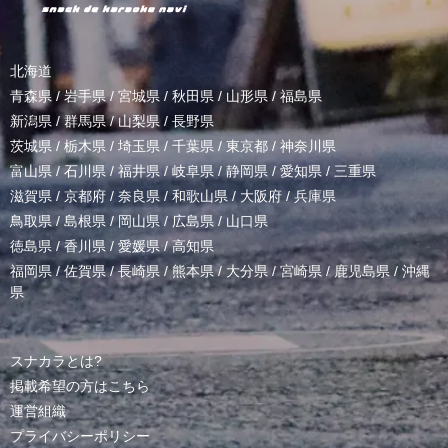
北海道
青森県
/
岩手県
/
宮城県
/
秋田県
/
山形県
/
福島県
新潟県
/
群馬県
/
山梨県
/
長野県
茨城県
/
栃木県
/
埼玉県
/
千葉県
/
東京都
/
神奈川県
富山県
/
石川県
/
福井県
/
岐阜県
/
静岡県
/
愛知県
/
三重県
滋賀県
/
京都府
/
奈良県
/
和歌山県
/
大阪府
/
兵庫県
鳥取県
/
島根県
/
岡山県
/
広島県
/
山口県
徳島県
/
香川県
/
愛媛県
/
高知県
福岡県
/
佐賀県
/
長崎県
/
熊本県
/
大分県
/
宮崎県
/
鹿児島県
/
沖縄
県
スナカラとは?
掲載希望の方はこちら
運営組織
プライバシーポリシー