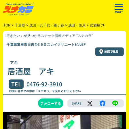
TOP
>
千葉県
>
成田・八千代・鎌ヶ谷
>
成田・佐原
>
居酒屋 ｱｷ
「行きたい」が見つかるスナック情報メディア “スナカラ”
千葉県富里市日吉台3-5-8 スカイクリエートビル2F
アキ
居酒屋 アキ
TEL
0476-92-3910
お問い合わせの際は「スナカラ」を見たとお伝え下さい
フォローする
SHARE