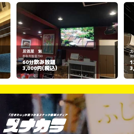
カラオケ酒場 じゅん婆
成田市花崎町814-4
飲み放題
120分
(税込)
3,000円