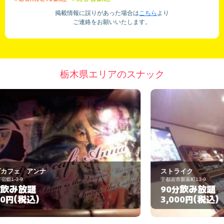
掲載情報に誤りがあった場合は
こちら
より
ご連絡をお願いいたします。
栃木県エリアのスナック
ストライク
宇都宮市新富町13-9
栃
飲み放題
90分
(税込)
3,000円