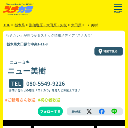
TOP
>
栃木県
>
那須塩原・大田原・矢板
>
大田原
>
ﾆｭｰ美樹
「行きたい」が見つかるスナック情報メディア “スナカラ”
栃木県大田原市中央1-11-8
ニューミキ
ニュー美樹
TEL
080-5549-9226
お問い合わせの際は「スナカラ」を見たとお伝え下さい
#ご新規さん歓迎
#初心者歓迎
フォローする
SHARE