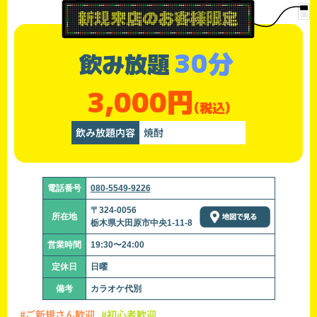
30分
飲み放題
3,000円
(税込)
飲み放題内容
焼酎
電話番号
080-5549-9226
〒324-0056
所在地
栃木県大田原市中央1-11-8
営業時間
19:30〜24:00
定休日
日曜
備考
カラオケ代別
#ご新規さん歓迎
#初心者歓迎