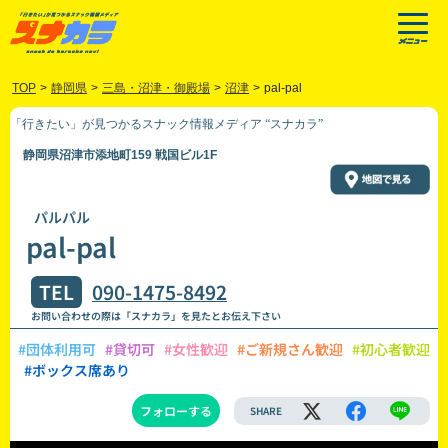
TOP
>
静岡県
>
三島・沼津・御殿場
>
沼津
>
pal-pal
「行きたい」が見つかるスナック情報メディア “スナカラ”
静岡県沼津市添地町159 戦国ビル1F
パルパル
pal-pal
TEL
090-1475-8492
お問い合わせの際は「スナカラ」を見たとお伝え下さい
#団体利用可
#貸切可
#女性歓迎
#ご新規さん歓迎
#初心者歓迎
#ボックス席あり
フォローする
SHARE