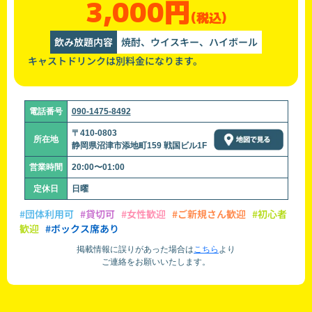
3,000円
(税込)
飲み放題内容
焼酎、ウイスキー、ハイボール
キャストドリンクは別料金になります。
電話番号
090-1475-8492
〒410-0803
所在地
静岡県沼津市添地町159 戦国ビル1F
営業時間
20:00〜01:00
定休日
日曜
#団体利用可
#貸切可
#女性歓迎
#ご新規さん歓迎
#初心者
歓迎
#ボックス席あり
掲載情報に誤りがあった場合は
こちら
より
ご連絡をお願いいたします。