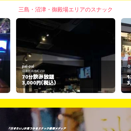
三島・沼津・御殿場エリアのスナック
pal-pal
Ｏ
沼津市添地町159
沼
飲み放題
70分
1
(税込)
3,000円
3