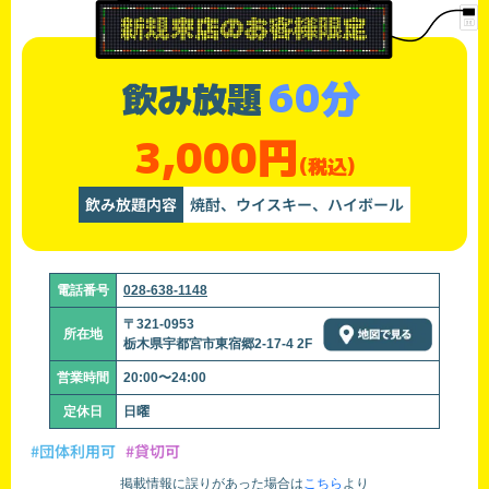
60分
飲み放題
3,000円
(税込)
飲み放題内容
焼酎、ウイスキー、ハイボール
電話番号
028-638-1148
〒321-0953
所在地
栃木県宇都宮市東宿郷2-17-4 2F
営業時間
20:00〜24:00
定休日
日曜
#団体利用可
#貸切可
掲載情報に誤りがあった場合は
こちら
より