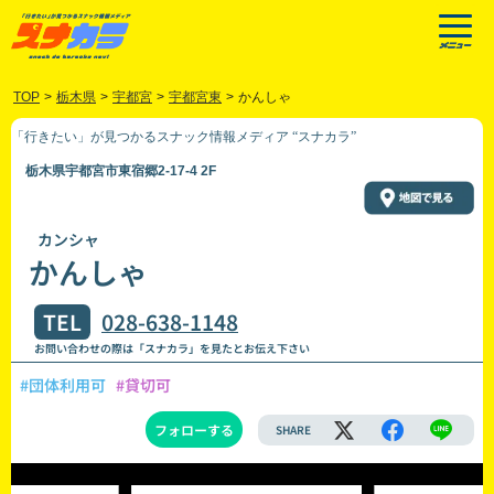
TOP
>
栃木県
>
宇都宮
>
宇都宮東
>
かんしゃ
「行きたい」が見つかるスナック情報メディア “スナカラ”
栃木県宇都宮市東宿郷2-17-4 2F
カンシャ
かんしゃ
TEL
028-638-1148
お問い合わせの際は「スナカラ」を見たとお伝え下さい
#団体利用可
#貸切可
フォローする
SHARE