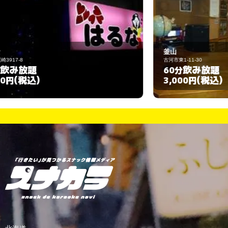
釜山
古河市東1-11-30
古
飲み放題
60分
(税込)
3,000円