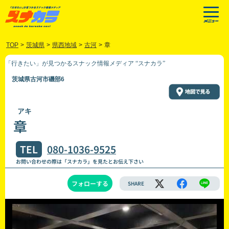
TOP
>
茨城県
>
県西地域
>
古河
>
章
「行きたい」が見つかるスナック情報メディア “スナカラ”
茨城県古河市磯部6
アキ
章
TEL
080-1036-9525
お問い合わせの際は「スナカラ」を見たとお伝え下さい
フォローする
SHARE