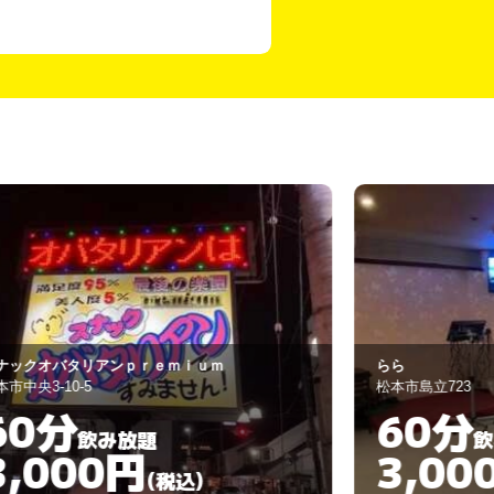
ら
NAKA NAKA
本市島立723
松本市中央1-5-5
60分
90分
飲み放題
3,000円
3,00
(税込)