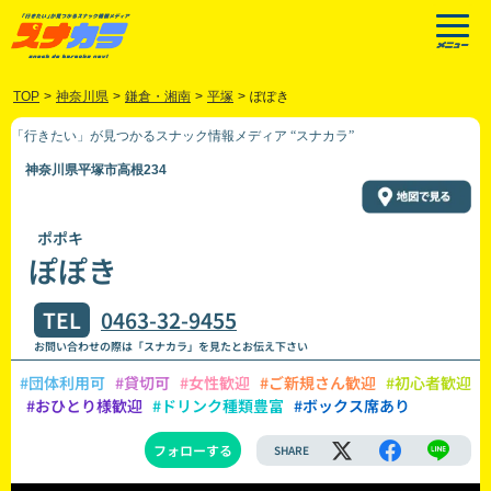
TOP
>
神奈川県
>
鎌倉・湘南
>
平塚
>
ぽぽき
「行きたい」が見つかるスナック情報メディア “スナカラ”
神奈川県平塚市高根234
ポポキ
ぽぽき
TEL
0463-32-9455
お問い合わせの際は「スナカラ」を見たとお伝え下さい
#団体利用可
#貸切可
#女性歓迎
#ご新規さん歓迎
#初心者歓迎
#おひとり様歓迎
#ドリンク種類豊富
#ボックス席あり
フォローする
SHARE