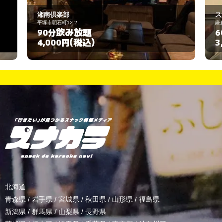
南倶楽部
スナックなぎさ
市明石町12-2
鎌倉市大船1-20-4
飲み放題
飲み放
0分
60分
(税込)
(税込
,000円
3,000円
北海道
青森県
/
岩手県
/
宮城県
/
秋田県
/
山形県
/
福島県
新潟県
/
群馬県
/
山梨県
/
長野県