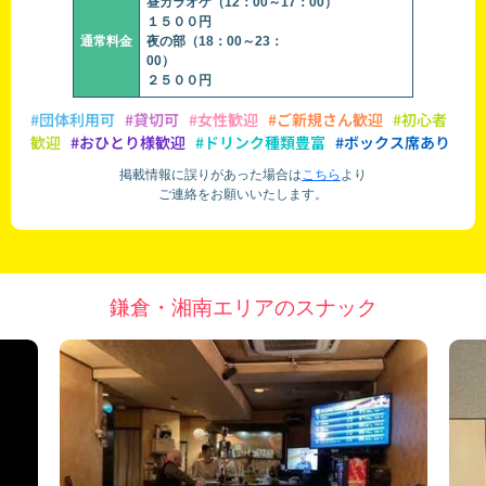
昼カラオケ（12：00～17：00）
１５００円
通常料金
夜の部（18：00～23：
00）
２５００円
#団体利用可
#貸切可
#女性歓迎
#ご新規さん歓迎
#初心者
歓迎
#おひとり様歓迎
#ドリンク種類豊富
#ボックス席あり
掲載情報に誤りがあった場合は
こちら
より
ご連絡をお願いいたします。
鎌倉・湘南エリアのスナック