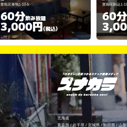
豊島区駒込1-19-1
60分
飲み放題
3,000円
)
(税込)
北海道
青森県
/
岩手県
/
宮城県
/
秋田県
/
山形