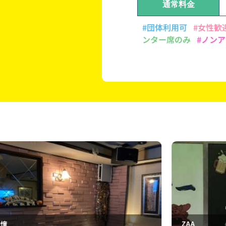
通常料金
#団体利用可
#女性歓
ンター席のみ
#ノン
ZAA