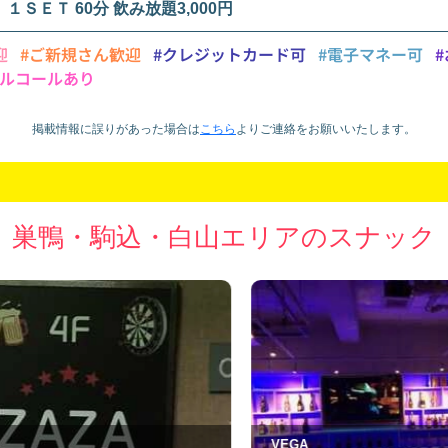
１ＳＥＴ 60分 飲み放題3,000円
迎
#ご新規さん歓迎
#クレジットカード可
#電子マネー可
#
アルコールあり
掲載情報に誤りがあった場合は
こちら
より
ご連絡をお願いいたします。
巣鴨・駒込・白山エリアのスナック
VEGA
カ