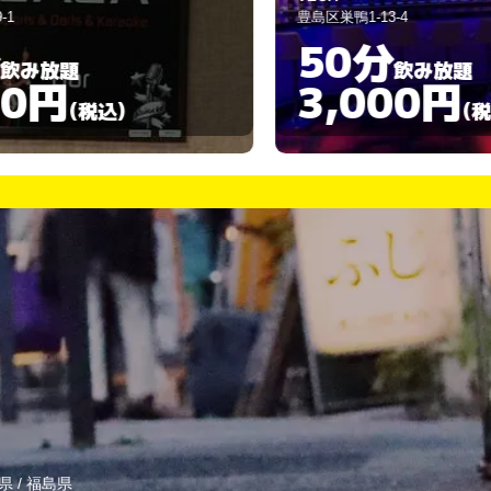
豊島区巣鴨1-13-4
豊
50分
飲み放題
3,000円
(税込)
県
/
福島県