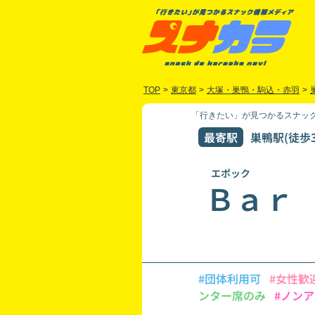
TOP
>
東京都
>
大塚・巣鴨・駒込・赤羽
>
「行きたい」が見つかるスナック
最寄駅
巣鴨駅(徒歩3
エポック
Ｂａｒ
#団体利用可
#女性歓
ンター席のみ
#ノン