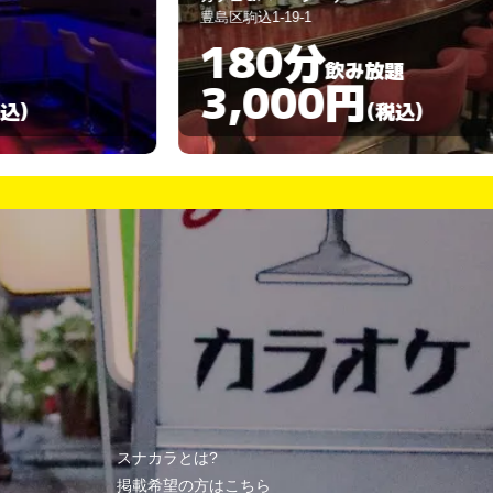
島区駒込1-19-1
豊島区巣鴨1-11-8
180分
60分
飲み放題
3,000円
3,00
(税込)
スナカラとは?
掲載希望の方はこちら