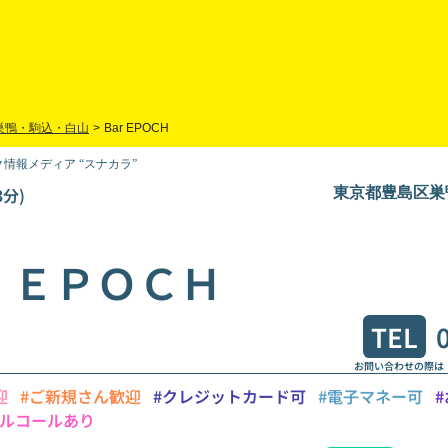
巣鴨・駒込・白山
>
Bar EPOCH
情報メディア “スナカラ”
分)
東京都豊島区巣鴨
 ＥＰＯＣＨ
TEL
お問い合わせの際は
迎
#ご新規さん歓迎
#クレジットカード可
#電子マネー可
#
アルコールあり